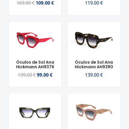
169.00
€
109.00
€
119.00
€
O
O
preço
preço
original
atual
era:
é:
139.00 €.
99.00 €.
Óculos de Sol Ana
Óculos de Sol Ana
Hickmann AH9376
Hickmann AH9380
139.00
€
99.00
€
139.00
€