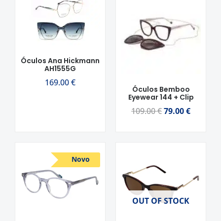
preço
preço
original
atual
era:
é:
109.00 €.
79.00 €.
Óculos Ana Hickmann
AH1555G
169.00
€
Óculos Bemboo
Eyewear 144 + Clip
109.00
€
79.00
€
O
O
O
O
Novo
preço
preço
preço
preço
original
atual
original
atual
era:
é:
era:
é:
OUT OF STOCK
109.00 €.
79.00 €.
109.90 €.
79.00 €.