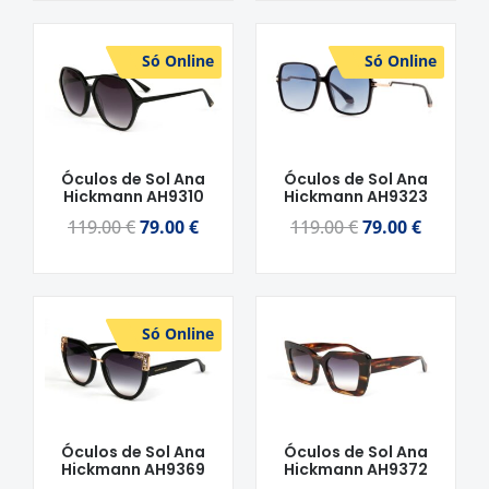
O
O
O
O
Só Online
Só Online
preço
preço
preço
preço
original
atual
original
atual
era:
é:
era:
é:
119.00 €.
79.00 €.
119.00 €.
79.00 €.
Óculos de Sol Ana
Óculos de Sol Ana
Hickmann AH9310
Hickmann AH9323
119.00
€
79.00
€
119.00
€
79.00
€
O
O
Só Online
preço
preço
original
atual
era:
é:
169.00 €.
109.00 €.
Óculos de Sol Ana
Óculos de Sol Ana
Hickmann AH9369
Hickmann AH9372