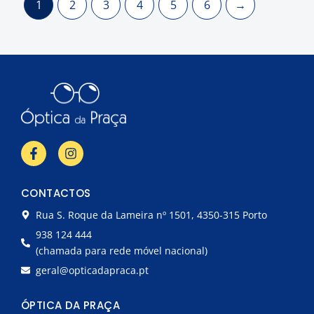
1
2
3
4
5
6
→
F
I
a
n
c
s
e
t
CONTACTOS
b
a
o
g
Rua S. Roque da Lameira nº 1501, 4350-315 Porto
o
r
k
a
938 124 444
-
m
(chamada para rede móvel nacional)
f
geral@opticadapraca.pt
ÓPTICA DA PRAÇA