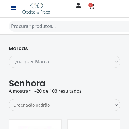
Skip
0
CART
to
content
Procurar
Marcas
Qualquer Marca
Senhora
A mostrar 1–20 de 103 resultados
O
O