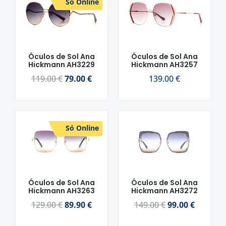
Só Online
preço
preço
original
atual
era:
é:
119.00 €.
79.00 €.
Óculos de Sol Ana
Óculos de Sol Ana
Hickmann AH3229
Hickmann AH3257
119.00
€
79.00
€
139.00
€
O
O
O
O
Só Online
preço
preço
preço
preço
original
atual
original
atual
era:
é:
era:
é:
129.00 €.
89.90 €.
149.00 €.
99.00 €.
Óculos de Sol Ana
Óculos de Sol Ana
Hickmann AH3263
Hickmann AH3272
129.00
€
89.90
€
149.00
€
99.00
€