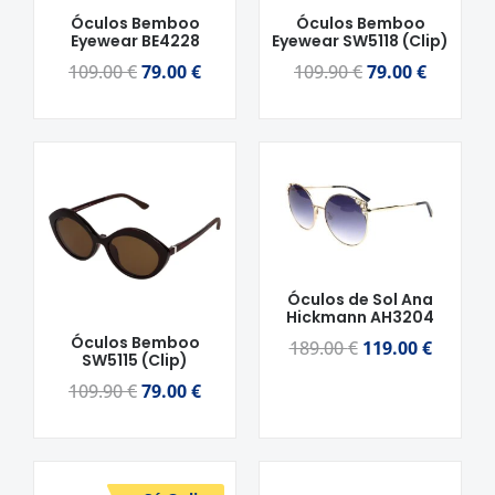
Óculos Bemboo
Óculos Bemboo
Eyewear BE4228
Eyewear SW5118 (Clip)
109.00
€
79.00
€
109.90
€
79.00
€
O
O
O
O
preço
preço
preço
preço
original
atual
original
atual
era:
é:
era:
é:
109.90 €.
79.00 €.
189.00 €.
119.00 
Óculos de Sol Ana
Hickmann AH3204
Óculos Bemboo
189.00
€
119.00
€
SW5115 (Clip)
109.90
€
79.00
€
O
O