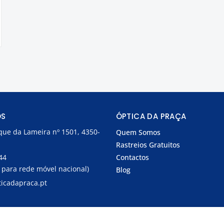
OS
ÓPTICA DA PRAÇA
que da Lameira nº 1501, 4350-
Quem Somos
Rastreios Gratuitos
44
Contactos
para rede móvel nacional)
Blog
icadapraca.pt