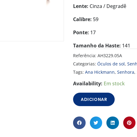
119.00 €.
79.00 €.
Lente:
Cinza / Degradê
Calibre:
59
Ponte:
17
Tamanho da Haste:
141
Referência:
AH3229.05A
Categorias:
Óculos de sol
,
Senh
Tags:
Ana Hickmann
,
Senhora
,
Quantidade
Availability:
Em stock
de
Óculos
ADICIONAR
de
Sol
Ana
Hickmann