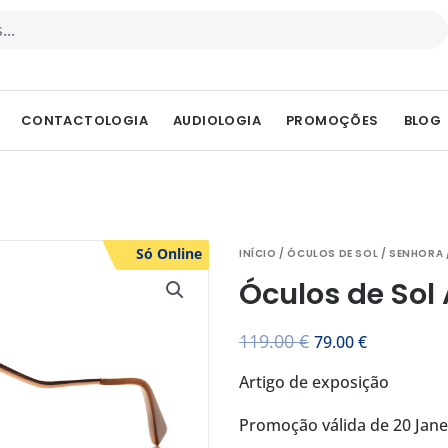
PEN ÓCULOS GRADUADOS
CONTACTOLOGIA
AUDIOLOGIA
PROMOÇÕES
BLOG
Só Online
INÍCIO
/
ÓCULOS DE SOL
/
SENHORA
Óculos de So
O
O
119.00
€
79.00
€
preço
preço
Artigo de exposição
original
atual
Promoção válida de 20 Janei
era:
é: