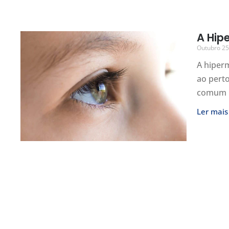
A Hip
Outubro 25
A hiperm
ao perto
comum n
Ler mais