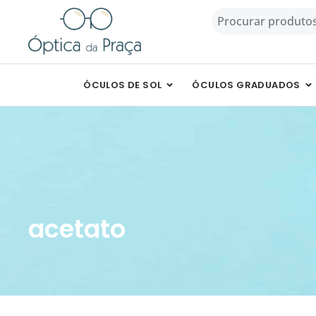
Skip
Procurar
to
content
OPEN ÓCULOS DE SOL
O
ÓCULOS DE SOL
ÓCULOS GRADUADOS
acetato