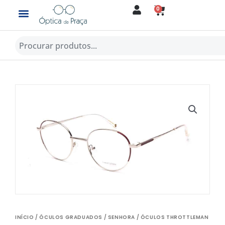
Skip
0
CART
to
content
Procurar
INÍCIO
/
ÓCULOS GRADUADOS
/
SENHORA
/ ÓCULOS THROTTLEMAN