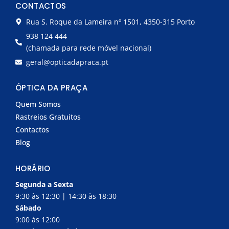
CONTACTOS
b
a
o
g
Rua S. Roque da Lameira nº 1501, 4350-315 Porto
o
r
k
a
938 124 444
-
m
(chamada para rede móvel nacional)
f
geral@opticadapraca.pt
ÓPTICA DA PRAÇA
Quem Somos
Rastreios Gratuitos
Contactos
Blog
HORÁRIO
Segunda a Sexta
9:30 às 12:30 | 14:30 às 18:30
Sábado
9:00 às 12:00