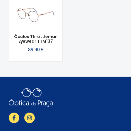
Óculos Throttleman
Eyewear TTM137
89.90
€
F
I
a
n
c
s
e
t