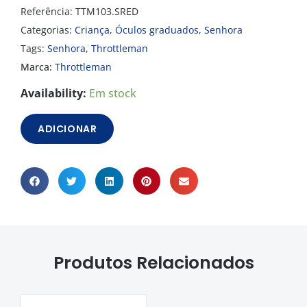
Referência:
TTM103.SRED
Categorias:
Criança
,
Óculos graduados
,
Senhora
Tags:
Senhora
,
Throttleman
Marca:
Throttleman
Quantidade
Availability:
Em stock
de
Óculos
ADICIONAR
Throttleman
Eyewear
TTM103
Produtos Relacionados