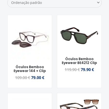
O
O
O
O
preço
preço
preço
preço
original
atual
original
atual
era:
é:
era:
é:
109.00 €.
79.00 €.
119.90 €.
79.90 €.
Óculos Bemboo
Eyewear BE4212 Clip
Óculos Bemboo
119.90
€
79.90
€
Eyewear 144 + Clip
109.00
€
79.00
€
O
O
preço
preço