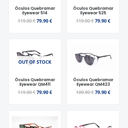
Óculos Quebramar
Óculos Quebramar
Eyewear 514
Eyewear 525
119.00
€
79.90
€
119.00
€
79.90
€
O
O
O
O
preço
preço
preço
preço
original
atual
original
atual
OUT OF STOCK
era:
é:
era:
é:
119.90 €.
79.90 €.
109.90 €.
79.90 €.
Óculos Quebramar
Óculos Quebramar
Eyewear QM411
Eyewear QM423
119.90
€
79.90
€
109.90
€
79.90
€
O
O
preço
preço