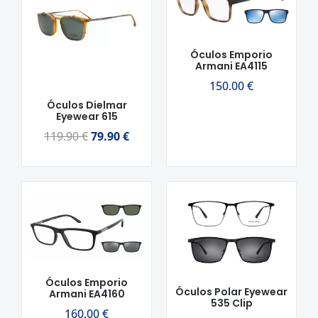
original
atual
era:
é:
119.90 €.
79.90 €.
Óculos Emporio
Armani EA4115
150.00
€
Óculos Dielmar
Eyewear 615
119.90
€
79.90
€
Óculos Emporio
Óculos Polar Eyewear
Armani EA4160
535 Clip
160.00
€