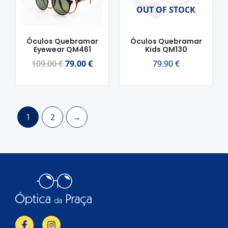
original
atual
OUT OF STOCK
era:
é:
109.00 €.
79.00 €.
Óculos Quebramar
Óculos Quebramar
Eyewear QM461
Kids QM130
109.00
€
79.00
€
79.90
€
1
2
→
F
I