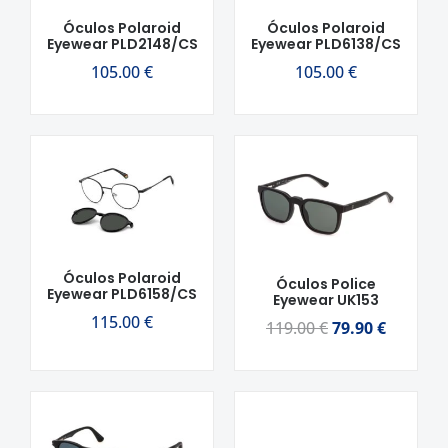
Óculos Polaroid
Óculos Polaroid
Eyewear PLD2148/CS
Eyewear PLD6138/CS
105.00
€
105.00
€
O
O
preço
preço
original
atual
era:
é:
119.00 €.
79.90 €.
Óculos Polaroid
Óculos Police
Eyewear PLD6158/CS
Eyewear UK153
115.00
€
119.00
€
79.90
€
O
O
preço
preço