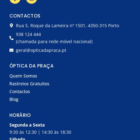
a
n
c
s
e
t
CONTACTOS
b
a
o
g
Rua S. Roque da Lameira nº 1501, 4350-315 Porto
o
r
k
a
938 124 444
-
m
(chamada para rede móvel nacional)
f
geral@opticadapraca.pt
ÓPTICA DA PRAÇA
Quem Somos
Rastreios Gratuitos
Contactos
Blog
HORÁRIO
Segunda a Sexta
9:30 às 12:30 | 14:30 às 18:30
Sábado