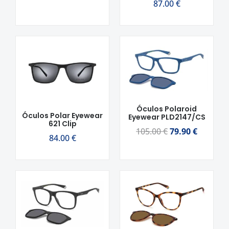
87.00
€
O
O
preço
preço
original
atual
era:
é:
105.00 €.
79.90 €.
Óculos Polaroid
Óculos Polar Eyewear
Eyewear PLD2147/CS
621 Clip
105.00
€
79.90
€
84.00
€