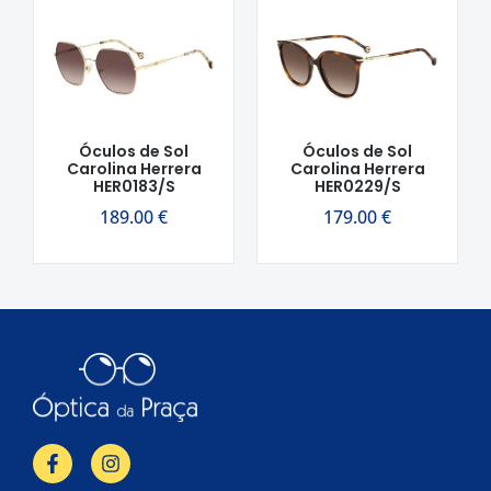
Óculos de Sol
Óculos de Sol
Carolina Herrera
Carolina Herrera
HER0183/S
HER0229/S
189.00
€
179.00
€
F
I
a
n