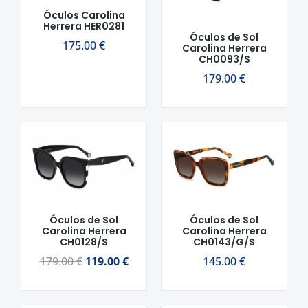
Óculos Carolina
Herrera HER0281
Óculos de Sol
175.00
€
Carolina Herrera
CH0093/S
179.00
€
O
O
preço
preço
original
atual
era:
é:
179.00 €.
119.00 €.
Óculos de Sol
Óculos de Sol
Carolina Herrera
Carolina Herrera
CH0128/S
CH0143/G/S
179.00
€
119.00
€
145.00
€