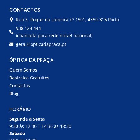
c
s
e
t
CONTACTOS
b
a
o
g
Rua S. Roque da Lameira nº 1501, 4350-315 Porto
o
r
k
a
938 124 444
-
m
(chamada para rede móvel nacional)
f
geral@opticadapraca.pt
ÓPTICA DA PRAÇA
Quem Somos
Rastreios Gratuitos
Contactos
Blog
HORÁRIO
Segunda a Sexta
9:30 às 12:30 | 14:30 às 18:30
Sábado