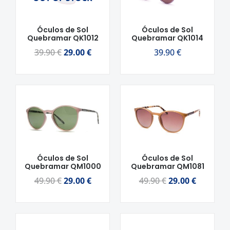
era:
é:
39.90 €.
29.00 €.
Óculos de Sol
Óculos de Sol
Quebramar QK1012
Quebramar QK1014
39.90
€
29.00
€
39.90
€
O
O
O
O
preço
preço
preço
preço
original
atual
original
atual
era:
é:
era:
é:
49.90 €.
29.00 €.
49.90 €.
29.00 €.
Óculos de Sol
Óculos de Sol
Quebramar QM1000
Quebramar QM1081
49.90
€
29.00
€
49.90
€
29.00
€
O
O