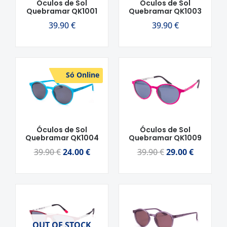
Óculos de Sol
Óculos de Sol
Quebramar QK1001
Quebramar QK1003
39.90
€
39.90
€
O
O
O
O
Só Online
preço
preço
preço
preço
original
atual
original
atual
era:
é:
era:
é:
39.90 €.
24.00 €.
39.90 €.
29.00 €.
Óculos de Sol
Óculos de Sol
Quebramar QK1004
Quebramar QK1009
39.90
€
24.00
€
39.90
€
29.00
€
O
O
preço
preço
original
atual
OUT OF STOCK