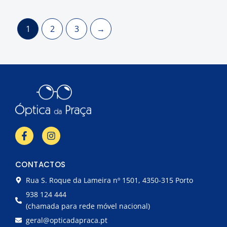
1
2
3
→
F
I
a
n
c
s
e
t
CONTACTOS
b
a
o
g
Rua S. Roque da Lameira nº 1501, 4350-315 Porto
o
r
k
a
938 124 444
-
m
(chamada para rede móvel nacional)
f
geral@opticadapraca.pt