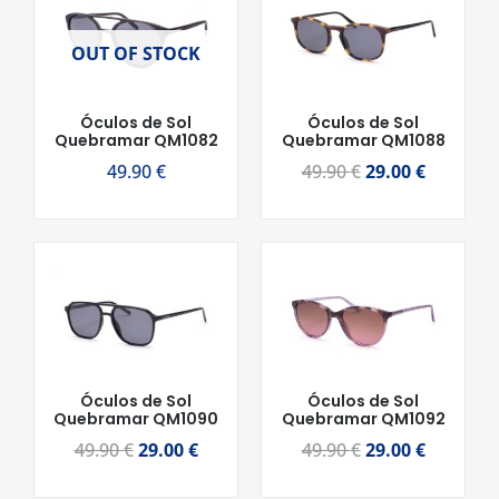
preço
preço
original
atual
OUT OF STOCK
era:
é:
49.90 €.
29.00 €.
Óculos de Sol
Óculos de Sol
Quebramar QM1082
Quebramar QM1088
49.90
€
49.90
€
29.00
€
O
O
O
O
preço
preço
preço
preço
original
atual
original
atual
era:
é:
era:
é:
49.90 €.
29.00 €.
49.90 €.
29.00 €.
Óculos de Sol
Óculos de Sol
Quebramar QM1090
Quebramar QM1092
49.90
€
29.00
€
49.90
€
29.00
€